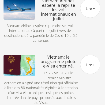
Vietnam Airlines
espère la reprise
Lire +
des vols
internationaux en
Juillet
Vietnam Airlines espère reprendre ses vols
internationaux à partir de juillet vers des
destinations où la pandémie de Covid-19 a été
br
contenue.
d
Vietnam: le
programme pilote
Lire +
e-Visa entériné.
Le 25 Mai 2020, le
Premier Ministre
vietnamien a signé une résolution qui officialise
la liste des 80 nationalités éligibles à l'obtention
d'un visa électronique ainsi que les points
v
d'entrée dans le pays proposés aux titulaires
p
d'e-Visas.
q