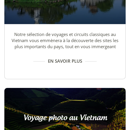
Notre sélection de voyages et circuits classiques au
Vietnam vous emmènera à la découverte des sites les
plus importants du pays, tout en vous immergeant
dans la vie locale, là où vous plongeront les formules
originales créées par Exoland Travel.
EN SAVOIR PLUS
Voyage photo au Vietnam