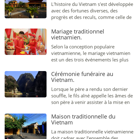
s'ouvre à l'est et au sud sur la mer
L'histoire du Vietnam s'est développée
Orientale et l'océan Pacifique.
avec des fortunes diverses, des
progrès et des reculs, comme celle de
tous les peuples...
Mariage traditionnel
vietnamien.
Selon la conception populaire
vietnamienne, le mariage vietnamien
est un des trois événements les plus
importants dans la vie d’un
vietnamien...
Cérémonie funéraire au
Vietnam.
Lorsque le père a rendu son dernier
souffle, le fils aîné appelle les âmes de
son père à venir assister à la mise en
bière du corps, afin d’éviter...
Maison traditionnelle du
Vietnam
La maison traditionnelle vietnamienne
doit cadrer avec l’ensemble des