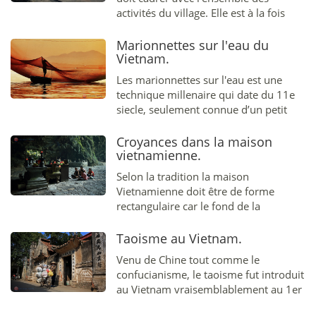
activités du village. Elle est à la fois
privée et publique, à la fois
indépendante et corrélative...
Marionnettes sur l'eau du
Vietnam.
Les marionnettes sur l'eau est une
technique millenaire qui date du 11e
siecle, seulement connue d’un petit
groupe des villageois à travers les
siecle. La technique était transmise de
Croyances dans la maison
pere en fils par les artistes, de
vietnamienne.
generation en generation...
Selon la tradition la maison
Vietnamienne doit être de forme
rectangulaire car le fond de la
demeure ne dois jamais être plus
étroit que l'entrée...
Taoisme au Vietnam.
Venu de Chine tout comme le
confucianisme, le taoisme fut introduit
au Vietnam vraisemblablement au 1er
siècle de notre ère. Le taoisme n'est