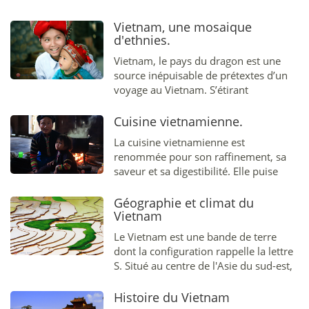
Vietnam, une mosaique
d'ethnies.
Vietnam, le pays du dragon est une
source inépuisable de prétextes d’un
voyage au Vietnam. S’étirant
magnifiquement en S, du Nord au
Sud...
Cuisine vietnamienne.
La cuisine vietnamienne est
renommée pour son raffinement, sa
saveur et sa digestibilité. Elle puise
dans ses racines millénaires l'art et la
manière de donner...
Géographie et climat du
Vietnam
Le Vietnam est une bande de terre
dont la configuration rappelle la lettre
S. Situé au centre de l'Asie du sud-est,
il est bordé au nord par la Chine, à
l'ouest par le Laos et le Cambodge, et
Histoire du Vietnam