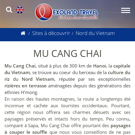
Sites à découvrir
Nord du Vietnam
MU CANG CHAI
Mu Cang Chai
, situé à plus de 300 km de
Hanoi
, la
capitale
du Vietnam
, se trouve au coeur du berceau de la
culture du
riz
du
Nord Vietnam
, réputée par ses exceptionnelles
rizières en terrasse
aménagées depuis des générations des
ethnies H’mong.
En raison des hautes montagnes, la route a longtemps été
inconnue et cachée aux touristes occidentaux. Pourtant,
cette région nous offrera ses charmes désuets avec ses
paysages préservés et intacts hors du temps. Peu connu,
comparé à Sapa, Mu Cang Chai offre pourtant des
paysages
à couper le souffle
que nous vous conseillons de ne pas