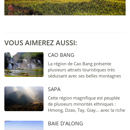
VOUS AIMEREZ AUSSI:
CAO BANG
La région de Cao Bang présente
plusieurs attraits touristiques très
séduisant avec ses belles montagnes
et ses rivières.
SAPA
Cette région magnifique est peuplée
de plusieurs minorités ethniques :
Hmong, Dzao, Tay, Giay... avec la riche
culture, leur mode de vie
authentique...
BAIE D'ALONG