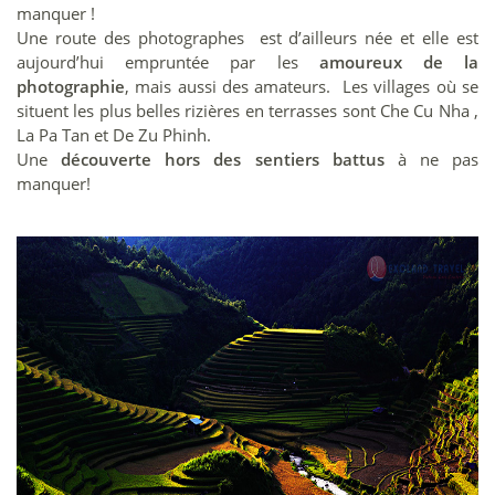
manquer !
Une route des photographes est d’ailleurs née et elle est
aujourd’hui empruntée par les
amoureux de la
photographie
, mais aussi des amateurs. Les villages où se
situent les plus belles rizières en terrasses sont Che Cu Nha ,
La Pa Tan et De Zu Phinh.
Une
découverte hors des sentiers battus
à ne pas
manquer!